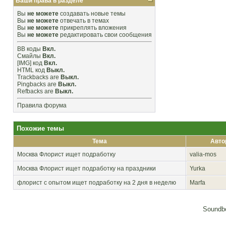
Ваши права в разделе
Вы
не можете
создавать новые темы
Вы
не можете
отвечать в темах
Вы
не можете
прикреплять вложения
Вы
не можете
редактировать свои сообщения
BB коды
Вкл.
Смайлы
Вкл.
[IMG]
код
Вкл.
HTML код
Выкл.
Trackbacks
are
Выкл.
Pingbacks
are
Выкл.
Refbacks
are
Выкл.
Правила форума
Похожие темы
Тема
Авто
Москва
Флорист ищет подработку
valia-mos
Москва
Флорист ищет подработку на праздники
Yurka
флорист с опытом ищет подработку на 2 дня в неделю
Marfa
Soundbo