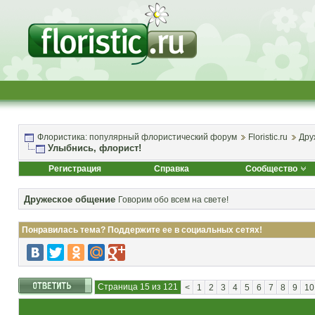
Флористика: популярный флористический форум
Floristic.ru
Дру
Улыбнись, флорист!
Регистрация
Справка
Сообщество
Дружеское общение
Говорим обо всем на свете!
Понравилась тема? Поддержите ее в социальных сетях!
Страница 15 из 121
<
1
2
3
4
5
6
7
8
9
10