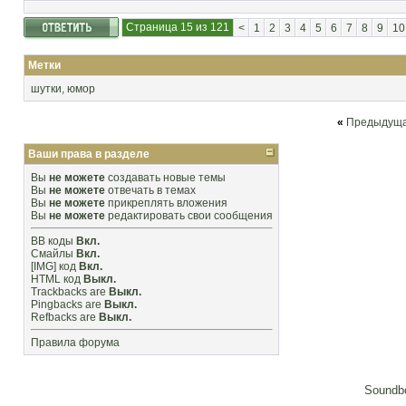
Страница 15 из 121
<
1
2
3
4
5
6
7
8
9
10
Метки
шутки
,
юмор
«
Предыдуща
Ваши права в разделе
Вы
не можете
создавать новые темы
Вы
не можете
отвечать в темах
Вы
не можете
прикреплять вложения
Вы
не можете
редактировать свои сообщения
BB коды
Вкл.
Смайлы
Вкл.
[IMG]
код
Вкл.
HTML код
Выкл.
Trackbacks
are
Выкл.
Pingbacks
are
Выкл.
Refbacks
are
Выкл.
Правила форума
Soundbo