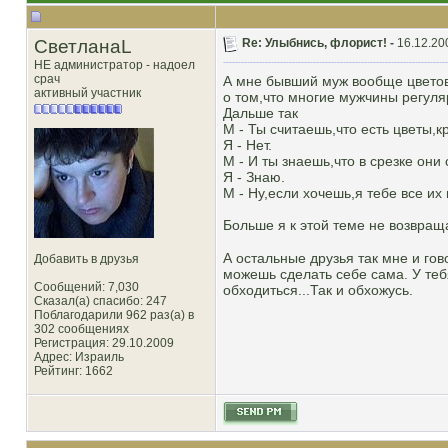
СветланаL
Re: Улыбнись, флорист! -
16.12.20
НЕ администратор - надоел
срач
А мне бывший муж вообще цветов
активный участник
о том,что многие мужчины регуляр
Дальше так
М - Ты считаешь,что есть цветы,
Я - Нет.
М - И ты знаешь,что в срезке они
Я - Знаю.
М - Ну,если хочешь,я тебе все их 
Больше я к этой теме не возвращ
А остальные друзья так мне и гово
Добавить в друзья
можешь сделать себе сама. У тебя
Сообщений: 7,030
обходиться...Так и обхожусь.
Сказал(а) спасибо: 247
Поблагодарили 962 раз(а) в
302 сообщениях
Регистрация: 29.10.2009
Адрес: Израиль
Рейтинг
: 1662