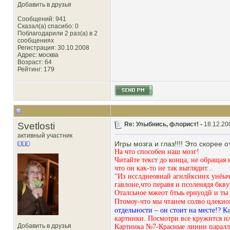
Добавить в друзья
Сообщений: 941
Сказал(а) спасибо: 0
Поблагодарили 2 раз(а) в 2
сообщениях
Регистрация: 30.10.2008
Адрес: москва
Возраст: 64
Рейтинг
: 179
Svetlosti
Re: Улыбнись, флорист! -
18.12.20
активный участник
Игры мозга и глаз!!!! Это скорее 
На что способен наш мозг!
Читайте текст до конца, не обращая 
что он как-то не так выглядит...
"Из исслднеовиай агнлйксиих унёычх
гавлоне,что перавя и псоленядя бкв
Оталсьное мжеот бтыь ернуодй и ты
Птомоу-что мы чтаием солво цлекиом
отдельности – он стоит на месте!? К
картинки. Посмотри все кружится и
Добавить в друзья
Картинка №7-Красные линии паралле