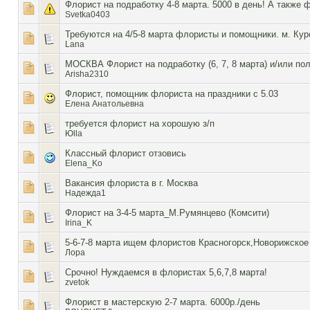
Флорист на подработку 4-8 марта. 5000 в день! А также 
Svetka0403
Требуются на 4/5-8 марта флористы и помощники. м. Кур
Lana
МОСКВА Флорист на подработку (6, 7, 8 марта) и/или по
Arisha2310
Флорист, помощник флориста на праздники с 5.03
Елена Анатольевна
требуется флорист на хорошую з/п
Юlla
Классный флорист отзовись
Elena_Ko
Вакансия флориста в г. Москва
Надежда1
Флорист на 3-4-5 марта_М.Румянцево (Комсити)
Irina_K
5-6-7-8 марта ищем флористов Красногорск,Новорижское
Лора
Срочно! Нуждаемся в флористах 5,6,7,8 марта!
zvetok
Флорист в мастерскую 2-7 марта. 6000р./день