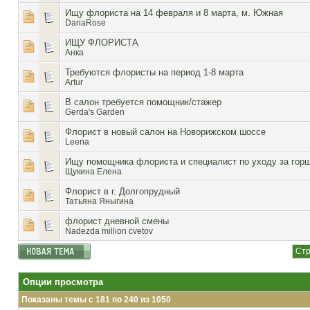
Ищу флориста на 14 февраля и 8 марта, м. Южная
DariaRose
ИЩУ ФЛОРИСТА
Анка
Требуются флористы на период 1-8 марта
Artur
В салон требуется помощник/стажер
Gerda's Garden
Флорист в новый салон на Новорижском шоссе
Leena
Ищу помощника флориста и специалист по уходу за гор
Щукина Елена
Флорист в г. Долгопрудный
Татьяна Яныгина
флорист дневной смены
Nadezda million cvetov
Стр
Опции просмотра
Показаны темы с 181 по 240 из 1050